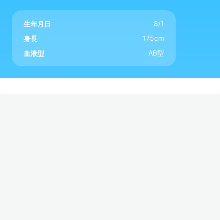
8/1
生年月日
175cm
身長
AB型
血液型