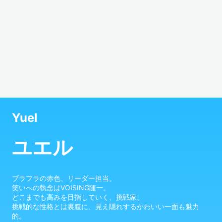
Yuel
ユエル
ブラフラの赤色、リーダー担当。

笑いへの執念はVOISING随一。

どこまでも高みを目指していく、挑戦家。

挑戦的な性格とは裏腹に、見え隠れするかわいい一面も魅力
的。